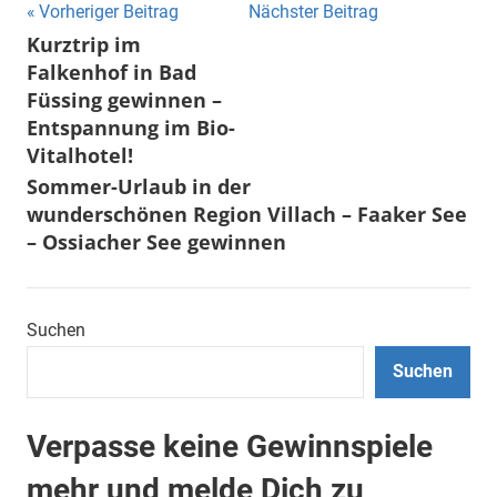
Beitragsnavigation
Vorheriger Beitrag
Nächster Beitrag
Kurztrip im
Falkenhof in Bad
Füssing gewinnen –
Entspannung im Bio-
Vitalhotel!
Sommer-Urlaub in der
wunderschönen Region Villach – Faaker See
– Ossiacher See gewinnen
Suchen
Suchen
Verpasse keine Gewinnspiele
mehr und melde Dich zu