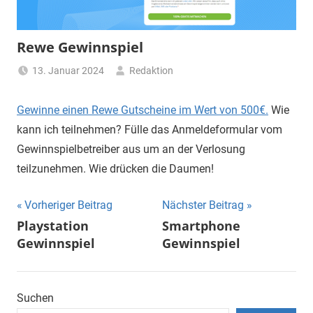
Rewe Gewinnspiel
13. Januar 2024
Redaktion
Gewinne einen Rewe Gutscheine im Wert von 500€.
Wie
kann ich teilnehmen? Fülle das Anmeldeformular vom
Gewinnspielbetreiber aus um an der Verlosung
teilzunehmen. Wie drücken die Daumen!
Beitragsnavigation
Vorheriger Beitrag
Nächster Beitrag
Playstation
Smartphone
Gewinnspiel
Gewinnspiel
Suchen