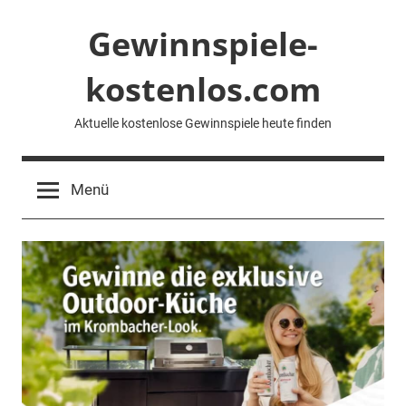
Zum
Gewinnspiele-
Inhalt
springen
kostenlos.com
Aktuelle kostenlose Gewinnspiele heute finden
Menü