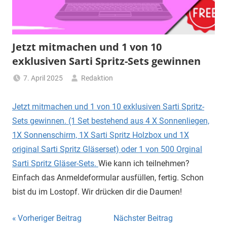
Jetzt mitmachen und 1 von 10
exklusiven Sarti Spritz-Sets gewinnen
7. April 2025
Redaktion
Jetzt mitmachen und 1 von 10 exklusiven Sarti Spritz-
Sets gewinnen. (1 Set bestehend aus 4 X Sonnenliegen,
1X Sonnenschirm, 1X Sarti Spritz Holzbox und 1X
original Sarti Spritz Gläserset) oder 1 von 500 Orginal
Sarti Spritz Gläser-Sets.
Wie kann ich teilnehmen?
Einfach das Anmeldeformular ausfüllen, fertig. Schon
bist du im Lostopf. Wir drücken dir die Daumen!
Beitragsnavigation
Vorheriger Beitrag
Nächster Beitrag