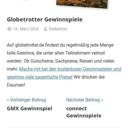
Globetrotter Gewinnspiele
16. März 2024
Redaktion
Auf globetrotter.de findest du regelmäßig jede Menge
tolle Gewinne, die unter allen Teilnehmern verlost
werden. Ob Gutscheine, Sachpreise, Reisen und vieles
mehr.
Mache mit bei den kostenlosen Gewinnspielen und
gewinne viele sagenhafte Preise!
Wir drücken die
Daumen!
Beitragsnavigation
Vorheriger Beitrag
Nächster Beitrag
GMX Gewinnspiel
connect
Gewinnspiele