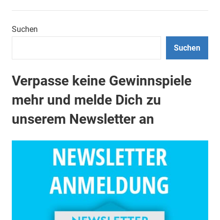
Suchen
Suchen
Verpasse keine Gewinnspiele
mehr und melde Dich zu
unserem Newsletter an