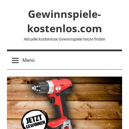
Zum
Gewinnspiele-
Inhalt
springen
kostenlos.com
Aktuelle kostenlose Gewinnspiele heute finden
Menü