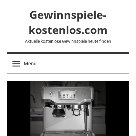
Zum
Gewinnspiele-
Inhalt
springen
kostenlos.com
Aktuelle kostenlose Gewinnspiele heute finden
Menü