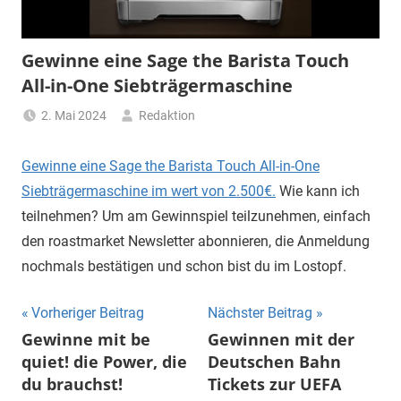
Gewinne eine Sage the Barista Touch
All-in-One Siebträgermaschine
2. Mai 2024
Redaktion
Gewinne eine Sage the Barista Touch All-in-One
Siebträgermaschine im wert von 2.500€.
Wie kann ich
teilnehmen? Um am Gewinnspiel teilzunehmen, einfach
den roastmarket Newsletter abonnieren, die Anmeldung
nochmals bestätigen und schon bist du im Lostopf.
Beitragsnavigation
Vorheriger Beitrag
Nächster Beitrag
Gewinne mit be
Gewinnen mit der
quiet! die Power, die
Deutschen Bahn
du brauchst!
Tickets zur UEFA