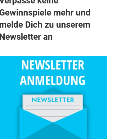
Verpasse keine
Gewinnspiele mehr und
melde Dich zu unserem
Newsletter an