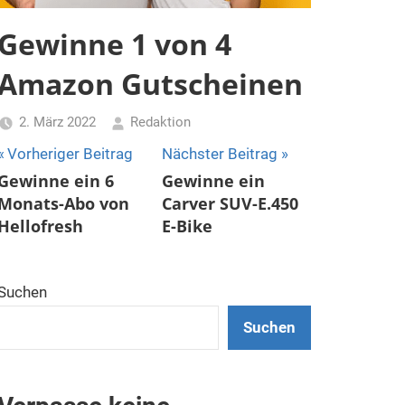
Gewinne 1 von 4
Amazon Gutscheinen
2. März 2022
Redaktion
Beitragsnavigation
Vorheriger Beitrag
Nächster Beitrag
Gewinne ein 6
Gewinne ein
Monats-Abo von
Carver SUV-E.450
Hellofresh
E-Bike
Suchen
Suchen