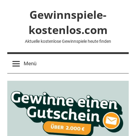
Zum
Gewinnspiele-
Inhalt
springen
kostenlos.com
Aktuelle kostenlose Gewinnspiele heute finden
Menü